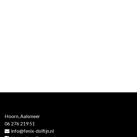
Hoorn, Aalsmeer
06 276 219 51
info@fenix-dolfijn.nl