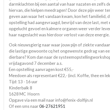
darmklachten bij een aantal van haar nazaten en zelfs d
hiervan, die hielpen meedragen! Door deze pijn weer te
geven aan waar het vandaan kwam, kon het familielid, d
opstelling had aangevraagd, bevrijd van deze last, met 
opgelucht gevoel en kalmere organen weer verder leve
haar nageslacht was hierdoor verlost van deze energie.
Ook nieuwsgierig naar waar jouw pijn of ziekte vandaa
die lastige gewoonte cq het ongewenste gedrag van e
dierbare? Kom dan naar de systeemopstellingworksho
vrijdagavond 7 december a.s.
Een opstelling aanvragen kost €55,-
Meedoen als representant €22,- (incl. Koffie, thee en le
Tijd: 13 - 16 uur
Kinderbalk 8
1628 MC Hoorn
Opgave via een mail naar info@fenix-dolfijn.nl
Of een sms naar
06-27621951