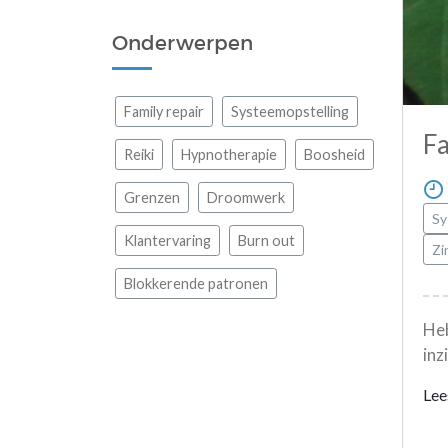
Onderwerpen
Family repair
Systeemopstelling
Fa
Reiki
Hypnotherapie
Boosheid
Grenzen
Droomwerk
Sy
Klantervaring
Burn out
Zi
Blokkerende patronen
Heb
inz
Lees