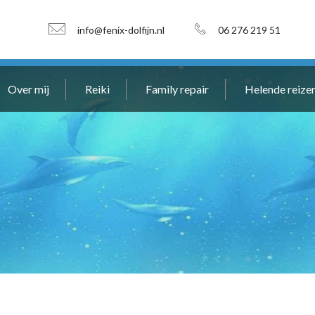
info@fenix-dolfijn.nl
06 276 219 51
Over mij
Reiki
Family repair
Helende reize