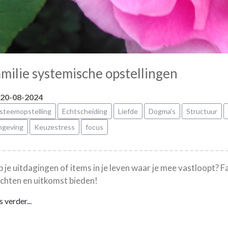
milie systemische opstellingen
20-08-2024
steemopstelling
Echtscheiding
Liefde
Dogma's
Structuur
ngeving
Keuzestress
focus
 je uitdagingen of items in je leven waar je mee vastloopt? F
ichten en uitkomst bieden!
 verder...